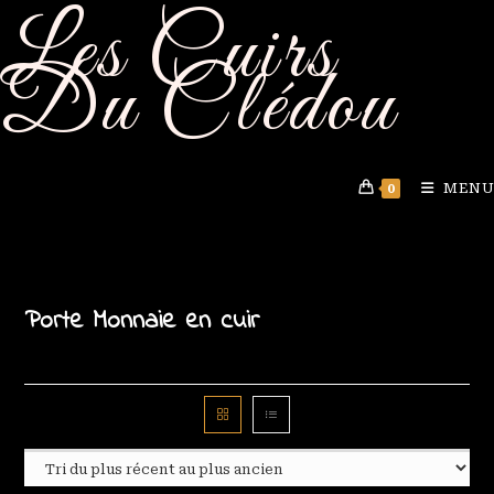
Les Cuirs
Skip
to
Du Clédou
content
MENU
0
Porte Monnaie en cuir