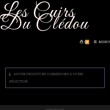
Les Cuirs
Skip
to
Du Clédou
content
MENU
0
AUCUN PRODUIT NE CORRESPOND À VOTRE
SÉLECTION.