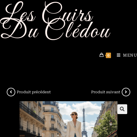
Les Cuirs
Du Clédou
MENU
0
Produit précédent
Produit suivant
🔍