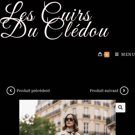
Les Cuirs
Du Clédou
MENU
0
Produit précédent
Produit suivant
🔍