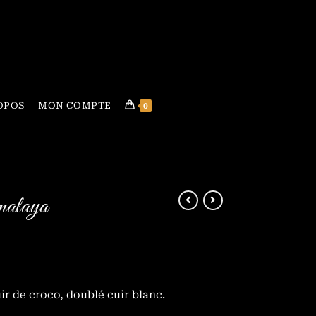
OPOS
MON COMPTE
0
malaya
r de croco, doublé cuir blanc.