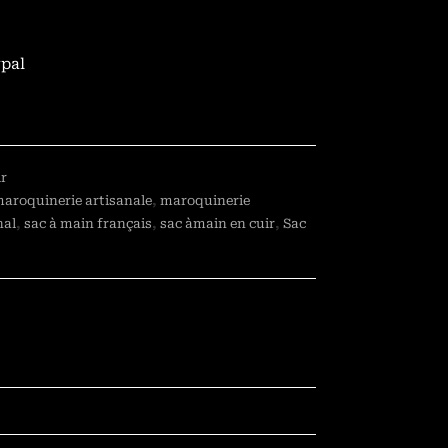
ypal
ir
aroquinerie artisanale
,
maroquinerie
nal
,
sac à main français
,
sac àmain en cuir
,
Sac