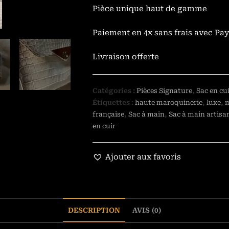
Pièce unique haut de gamme
Paiement en 4x sans frais avec Pa
Livraison offerte
Catégories :
Pièces Signature
,
Sac en cu
Étiquettes :
haute maroquinerie
,
luxe
,
m
française
,
Sac à main
,
Sac à main artisa
en cuir
Ajouter aux favoris
DESCRIPTION
AVIS (0)