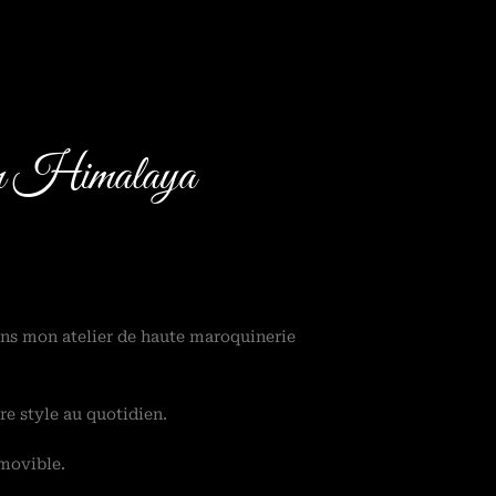
dium Himalaya
ans mon atelier de haute maroquinerie
re style au quotidien.
amovible.