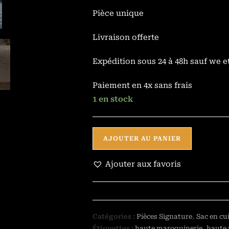
Pièce unique
Livraison offerte
Expédition sous 24 à 48h sauf we et
Paiement en 4x sans frais
1 en stock
AJOUTER AU PANIER
Ajouter aux favoris
Catégories :
Pièces Signature
,
Sac en cu
Étiquettes :
haute maroquinerie
,
haute 