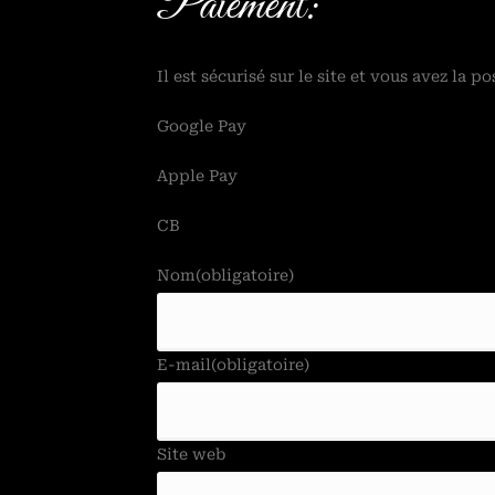
Paiement:
Il est sécurisé sur le site et vous avez la pos
Google Pay
Apple Pay
CB
Nom
(obligatoire)
E-mail
(obligatoire)
Site web