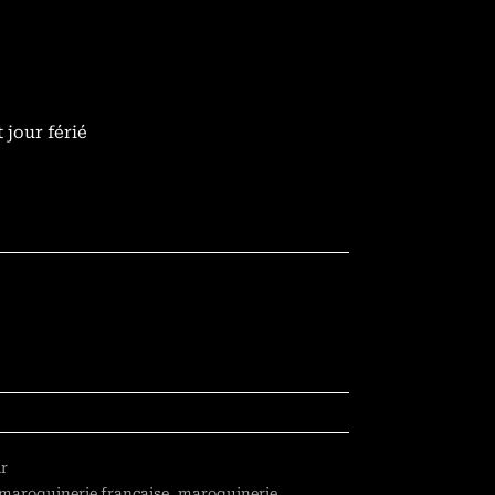
 jour férié
ir
maroquinerie française
,
maroquinerie