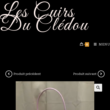
Les Cuirs
Du Clédou
MENU
0
Produit précédent
Produit suivant
🔍